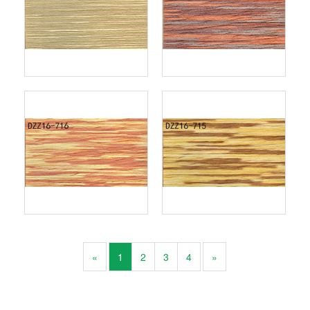
«
1
2
3
4
»